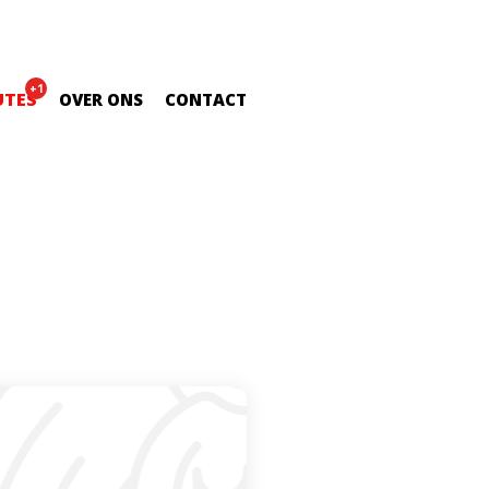
+1
UTES
OVER ONS
CONTACT