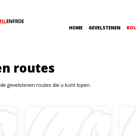
NL
EN
FR
DE
RO
HOME
GEVELSTENEN
n routes
 de gevelstenen routes die u kunt lopen.