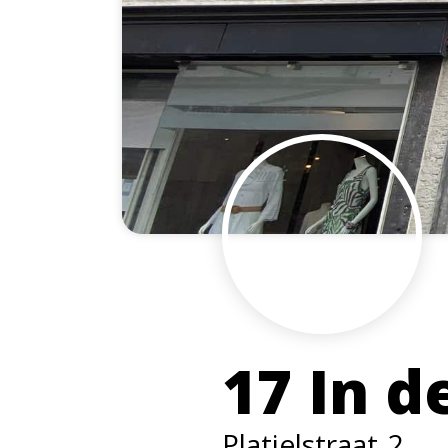
17 In d
Platielstraat
2