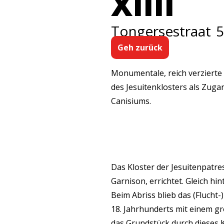
XIIII
Tongersestraat
5
Geh zurück
Monumentale, reich verzierte
des Jesuitenklosters als Zuga
Canisiums.
Das Kloster der Jesuitenpatre
Garnison, errichtet. Gleich hi
Beim Abriss blieb das (Flucht-
18. Jahrhunderts mit einem g
das Grundstück durch dieses K