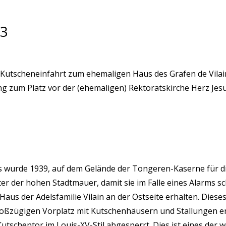
3
 Kutscheneinfahrt zum ehemaligen Haus des Grafen de Vila
ng zum Platz vor der (ehemaligen) Rektoratskirche Herz Jesu 
s wurde 1939, auf dem Gelände der Tongeren-Kaserne für di
nter der hohen Stadtmauer, damit sie im Falle eines Alarms sc
)Haus der Adelsfamilie Vilain an der Ostseite erhalten. Dies
roßzügigen Vorplatz mit Kutschenhäusern und Stallungen er
utschentor im Louis-XV-Stil abgesperrt. Dies ist eines der 