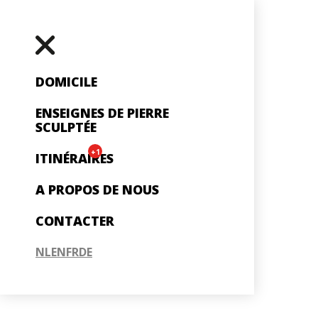
DOMICILE
ENSEIGNES DE PIERRE
SCULPTÉE
+1
ITINÉRAIRES
A PROPOS DE NOUS
CONTACTER
NL
EN
FR
DE