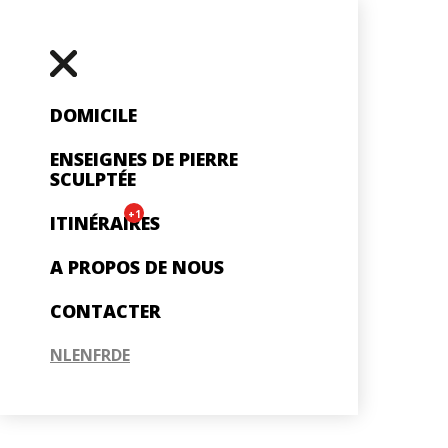
DOMICILE
ENSEIGNES DE PIERRE
SCULPTÉE
+1
ITINÉRAIRES
A PROPOS DE NOUS
CONTACTER
NL
EN
FR
DE