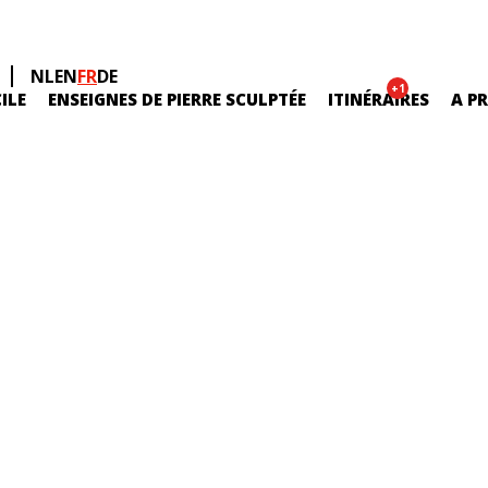
NL
EN
FR
DE
+1
ILE
ENSEIGNES DE PIERRE SCULPTÉE
ITINÉRAIRES
A P