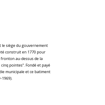
nt le siège du gouvernement
a été construit en 1770 pour
e fronton au-dessus de la
à cinq pointes". Fondé et payé
endie municipale et ce batiment
9-1969).