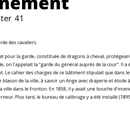
rnement
ster
41
de des cavaliers.
at pour la garde, constituée de dragons à cheval, protégea
cle, on l'appelait la "garde du général auprès de la cour". Il 
. Le cahier des charges de ce bâtiment stipulait que dans l
e blason de la ville, à savoir un Ange avec draperie et étoile 
 la ville dans le fronton. En 1858, il y avait une bouche d'inc
neur. Plus tard, le bureau de calibrage y a été installé (189