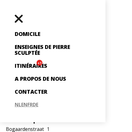
DOMICILE
ENSEIGNES DE PIERRE
SCULPTÉE
+1
ITINÉRAIRES
A PROPOS DE NOUS
CONTACTER
NL
EN
FR
DE
Twaalf Apostelenhuis
Bogaardenstraat
1