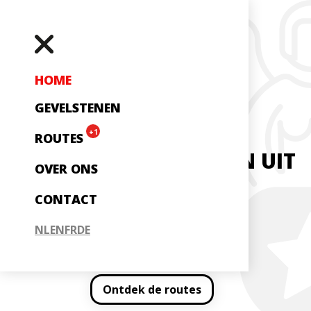
HOME
GEVELSTENEN
EEN OVERZICHT
+1
ROUTES
VAN
275
GEVELSTENEN UIT
OVER ONS
MAASTRICHT
CONTACT
NL
EN
FR
DE
Bekijk alle gevelstenen
Ontdek de routes