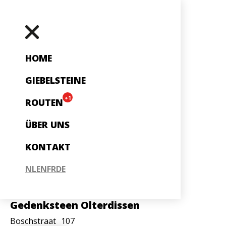
HOME
GIEBELSTEINE
+1
ROUTEN
ÜBER UNS
KONTAKT
NL
EN
FR
DE
Gedenksteen Olterdissen
Boschstraat
107