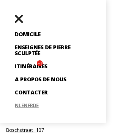
DOMICILE
ENSEIGNES DE PIERRE
SCULPTÉE
+1
ITINÉRAIRES
A PROPOS DE NOUS
CONTACTER
NL
EN
FR
DE
Gedenksteen Olterdissen
Boschstraat
107