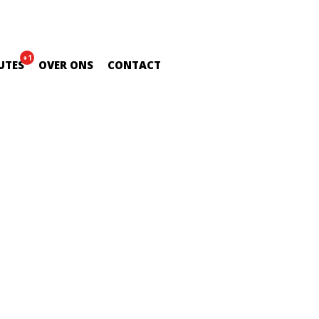
+1
UTES
OVER ONS
CONTACT