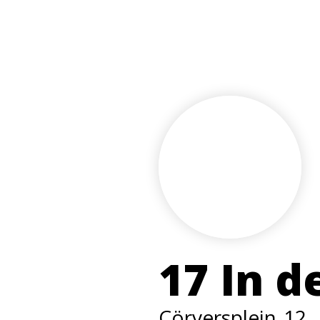
17 In d
Cörversplein
12