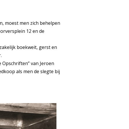
n, moest men zich behelpen
orversplein 12 en de
akelijk boekweit, gerst en
.
ge Opschriften” van Jeroen
dkoop als men de slegte bij