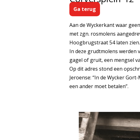
Ga terug
Aan de Wyckerkant waar geen
met zgn. rosmolens aangedrev
Hoogbrugstraat 54 laten zien.
In deze grudtmolens werden ve
gagel of gruit, een mengsel v
Op dit adres stond een opschri
Jeroense: “In de Wycker Gort
een ander moet betalen”.