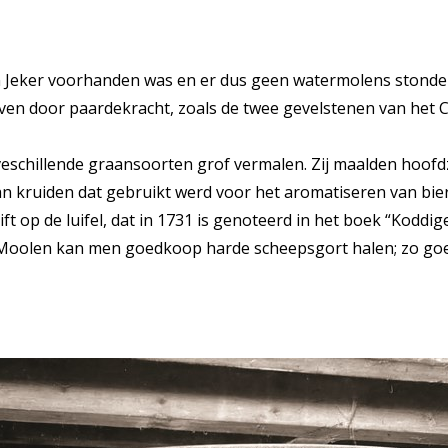
 Jeker voorhanden was en er dus geen watermolens stonde
en door paardekracht, zoals de twee gevelstenen van het C
schillende graansoorten grof vermalen. Zij maalden hoofdz
an kruiden dat gebruikt werd voor het aromatiseren van bier
ft op de luifel, dat in 1731 is genoteerd in het boek “Koddi
-Moolen kan men goedkoop harde scheepsgort halen; zo goe