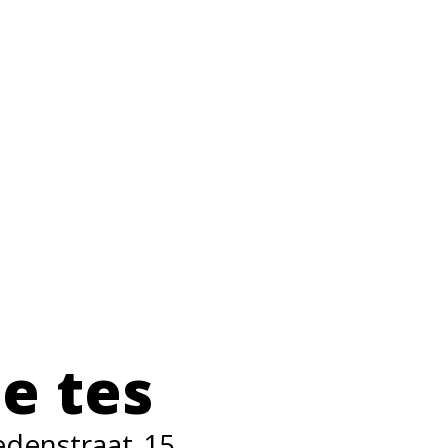
e tes
edenstraat
15