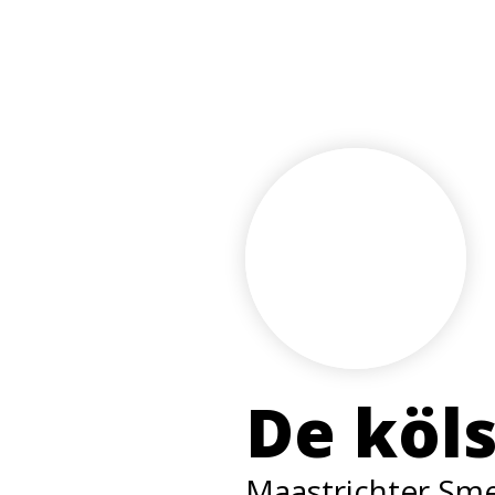
De köls
Maastrichter Sm