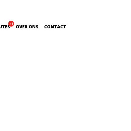
+1
UTES
OVER ONS
CONTACT