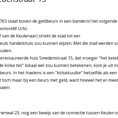
 1763 staat boven de geldbeurs in een banderol het volgend
honoreM Urbi,
f van de Keulenaar) strekt de stad tot eer.
Keuls handelshuis zou kunnen wijzen. Met die stad werden 
ouden.
gerestaureerde huis Smedenstraat 15, dat vroeger "het ketel
e kölse tes" lokaal wel zou kunnen betekenen, kom je uit i
eurs. In het Haelens is een "kölsekuulke" hetzelfde als een
et toch maar bij een beurs met geld, want hoewel het er mees
halen.
nwal 23, nog een bewijs van de connectie tussen Keulen e