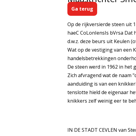
Ga terug
Op de rijkversierde steen uit
haeC CoLonIensIs bVrsa Dat 
d.w.z. deze beurs uit Keulen (o
Wat op de vestiging van een 
handelsbetrekkingen onderh
De steen werd in 1962 in het 
Zich afvragend wat de naam "d
aanduiding is van een knikkerb
tenslotte hield de eigenaar h
knikkers zelf weinig eer te be
IN DE STADT CEVLEN van Stene