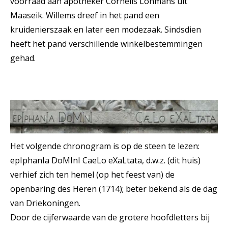
voorraad aan apotheker Cornelis Lohmans uit
Maaseik. Willems dreef in het pand een
kruidenierszaak en later een modezaak. Sindsdien
heeft het pand verschillende winkelbestemmingen
gehad.
Het volgende chronogram is op de steen te lezen:
epIphanIa DoMInI CaeLo eXaLtata, d.w.z. (dit huis)
verhief zich ten hemel (op het feest van) de
openbaring des Heren (1714); beter bekend als de dag
van Driekoningen.
Door de cijferwaarde van de grotere hoofdletters bij