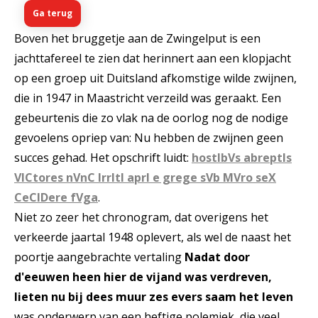
Ga terug
Boven het bruggetje aan de Zwingelput is een
jachttafereel te zien dat herinnert aan een klopjacht
op een groep uit Duitsland afkomstige wilde zwijnen,
die in 1947 in Maastricht verzeild was geraakt. Een
gebeurtenis die zo vlak na de oorlog nog de nodige
gevoelens opriep van: Nu hebben de zwijnen geen
succes gehad. Het opschrift luidt:
hostIbVs abreptIs
VICtores nVnC IrrItI aprI e grege sVb MVro seX
CeCIDere fVga
.
Niet zo zeer het chronogram, dat overigens het
verkeerde jaartal 1948 oplevert, als wel de naast het
poortje aangebrachte vertaling
Nadat door
d'eeuwen heen hier de vijand was verdreven,
lieten nu bij dees muur zes evers saam het leven
was onderwerp van een heftige polemiek, die veel