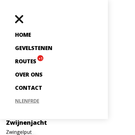
HOME
GEVELSTENEN
+1
ROUTES
OVER ONS
CONTACT
NL
EN
FR
DE
Zwijnenjacht
Zwingelput