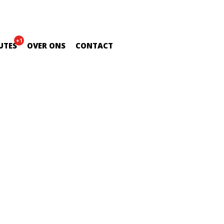
+1
UTES
OVER ONS
CONTACT